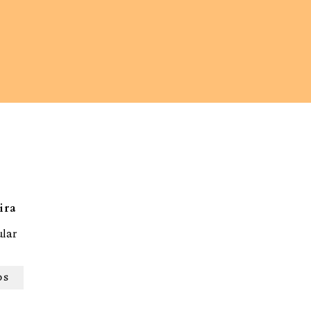
ira
ular
OS