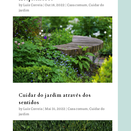
by
Luís Correia
|
Out 18, 2022
|
Casa comum
,
Cuidar do
jardim
Cuidar do jardim através dos
sentidos
by
Luís Correia
|
Mai 31, 2022
|
Casa comum
,
Cuidar do
jardim